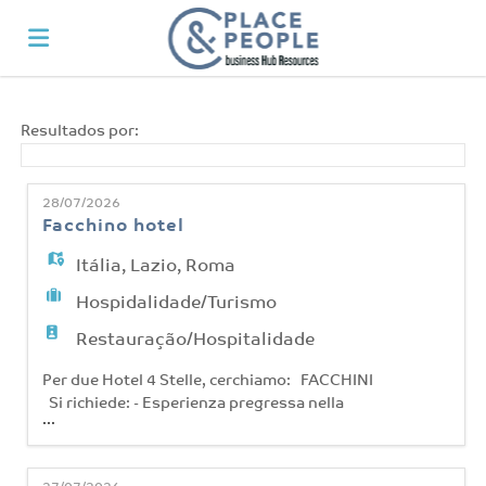
Página
Resultados por:
inicial
Ofertas
28/07/2026
Facchino hotel
de
Regista-
Itália
,
Lazio
,
Roma
Hospidalidade/Turismo
emprego
te
Iniciar
Restauração/Hospitalidade
Per due Hotel 4 Stelle, cerchiamo: FACCHINI
Si richiede: - Esperienza pregressa nella
sessão
Língua
...
mansione; - Disponibilità immediata a
lavorare. - Disponibilità a lavorare su turni
(mattina/pomeriggio). Si offre: - Contratto