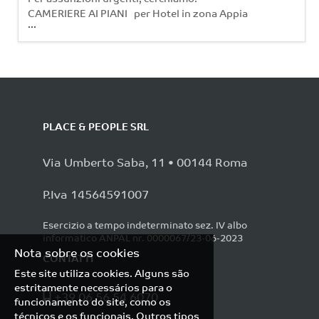
CAMERIERE AI PIANI per Hotel in zona Appia
...
e Ardeatina (Roma). Requisiti: - Esperienza
pregressa nella mansione e conoscenza delle
procedure di housekeeping; - Disponibilità
immediata a lavorare su turni e a
raggiungere Appia e Ardeatina in maniera
autonoma. Inserimento immediato,
assunzione a t
PLACE & PEOPLE SRL
Via Umberto Saba, 11 • 00144 Roma
P.Iva 14564591007
Esercizio a tempo indeterminato sez. IV albo
informatico ANPAL nr. 0000067/23-06-2023
Nota sobre os cookies
CONTATTI
Este site utiliza cookies. Alguns são
estritamente necessários para o
+39 06 56 54 6070
funcionamento do site, como os
técnicos e os funcionais. Outros tipos