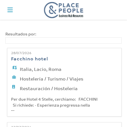
Home
Resultados por:
Lista
28/07/2026
Facchino hotel
ofertas
Subir
Italia
,
Lacio
,
Roma
Hostelería / Turismo / Viajes
de
CV
Acceso
Restauración / Hostelería
Per due Hotel 4 Stelle, cerchiamo: FACCHINI
Si richiede: - Esperienza pregressa nella
trabajo
Idioma
...
mansione; - Disponibilità immediata a
lavorare. - Disponibilità a lavorare su turni
(mattina/pomeriggio). Si offre: - Contratto