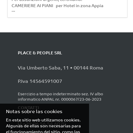
CAMERIERE AI PIANI per Hotel in zona Appia
...
e Ardeatina (Roma). Requisiti: - Esperienza
pregressa nella mansione e conoscenza delle
procedure di housekeeping; - Disponibilità
immediata a lavorare su turni e a
raggiungere Appia e Ardeatina in maniera
autonoma. Inserimento immediato,
assunzione a t
PLACE & PEOPLE SRL
Via Umberto Saba, 11 • 00144 Roma
P.Iva 14564591007
Esercizio a tempo indeterminato sez. IV albo
informatico ANPAL nr. 0000067/23-06-2023
CONTATTI
Notas sobre las cookies
En este sitio web utilizamos cookies.
+39 06 56 54 6070
Algunas de ellas son necesarias para
el funcionamiento del sitio, como las